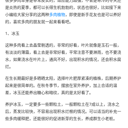
很多多肉本身是非常皮实的，适应能力超强，不管是寒冷的冬天还
是炎热的夏季，都可以长得生机勃勃的，状态也很好，比如接下来
小编给大家分享的这两种
多肉植物
，即使是新手花友也是可以养好
的，喜欢多肉的朋友就一起来看看吧。
1、冰玉
这种多肉看上去晶莹剔透的，非常的好看，叶片就像是玉石一般，
有淡淡的薄霜，看上去是非常好看，平常注意不要淋雨，也不要浇
水，如果浇水在叶片上，通风不好，出现积水的情况，还会积水腐
烂。
在生长期最好是多晒晒太阳，选择叶片肥厚紧凑的植株，后期养护
起来是很简单的。在秋冬季节，摆放在室外养护，加上合适的温
差，冰玉还能养出糖心和暗纹，真的是太好看了。
养护冰玉，一定要多一些颗粒土，一般颗粒土在7成以上，浇水之
后，蒸发比较快，不容易出现积水烂根的情况。可以适当的补充一
些多肉缓释肥，还能很好的促进新芽的生长，养成群生小老桩。