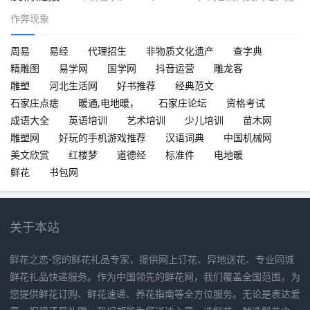
作弊现象
周易
易经
代理招生
非物质文化遗产
查字典
精雕图
易学网
国学网
抖音运营
雕龙客
雕塑
河北生活网
好书推荐
经典范文
石家庄点痣
暖通,电地暖，
石家庄论坛
资格考试
成语大全
英语培训
艺术培训
少儿培训
苗木网
雕塑网
好玩的手机游戏推荐
汉语词典
中国机械网
美文欣赏
红楼梦
道德经
标准件
电地暖
鲜花
书包网
关于本站
鲜花之恋-您的鲜花礼品专家，提供网上订花、异地送花、专业同城
鲜花礼品快递服务。作为中国领先的鲜花网，我们覆盖全国范围，为
您提供鲜花订购、鲜花速递、养花指南等全方位服务。无论是表达爱