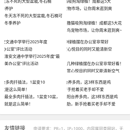
冬天冻不死的大型盆栽,冬石楠可
冬季养护
撸猫吸狗淘绿植！成都这5大花
鸟宠物市场，让你周末逛到爽~
淮安文通中学举行2025年度“最
美办公室”评比活动
几种绿植摆在办公室非常好看！
赏心悦目的同时又能清新空气
最全多肉扦插法，1盆变10盆，
阳台养多肉，这3样东西是鸡
就是这么简单！
肋，新手抢着买老手却不爱
友情链接
申请要求：PR≥1，IP≥1000，内容属同类网站，无