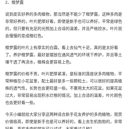
2、橙梦露
说到皮实好养的多肉植物，那当然是不能少了橙梦露，这种多肉是
非常好养的，叶片肥厚好看，即使是新手也可以养好，平常是绿色
的，但只要有充足的光照加上合适的温差，并且严格控水，叶片就
会慢慢的变成橙红色。
橙梦露的叶片上有厚实的白霜，看上去仙气十足，真的是太好看
了。养护橙梦露，最好是摆放在通风透气的环境下养护，并且等土
壤干透了再浇水，植株会更容易上色。
橙梦露的价格不贵，叶片肥厚紧凑，是标准的莲座状多肉植物，平
常种植在小花盆里，配土最好是多一些颗粒土，可以很好的提高植
株的透气性，长势也会更旺盛一些。不要用太大的花盆，如果花盆
过大，非常容易出现积水烂根的情况。加上合适的温差，叶片颜色
也会更好看一些。
今天小编就给大家分享这两种适合新手花友养护的多肉植物，观赏
价值极高，即使是新手也是可以养好的，看上去生机勃勃的，非常
好看，喜欢多肉的朋友可以试试，大家养过几种？