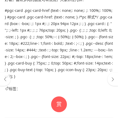
#pgc-card .pgc-card-href {text-: none;: none;: ;: 100%;: 100%;
} #pgc-card .pgc-card-href: {text-: none; } /*pc 样式*/ .pgc-ca
rd {box-: -box;: ;: 1px #;: ;: 20px 94px 12px ;: ; } .pgc-card:: {: "
";: ;-left: 1px #;: ;: ;: 76px;top: 20px; } .pgc- {: ;: ;: ;top: 0;left: 0;
-size: ; } .pgc- {: ;: ;top: 50%;--: (-50%);: (-50%); } .pgc-- {font-siz
e: 18px;: #222;line-: 1;font-: bold;: ;text-: ;-: ; } .pgc--desc {font
-size: 14px;: #444;: ;text-: ;-top: 9px;: ;line-: 1.2em;: ---box;--lin
e-: 2;--box-: ; } .pgc-- {font-size: 22px;: #;-top: 18px;line-: 1em;
} .pgc-card-buy {: 75px;: ;: 0;top: 50px;: #;font-size: 14px;text-:
; } .pgc-buy-text {-top: 10px; } .pgc-icon-buy {: 23px;: 20px;: -;:
url(); }
标签：
赏