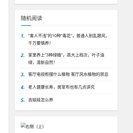
随机阅读
1.
“害人不浅”的10种“毒花”，普通人别乱跟风，
千万要慎养！
2.
家里养上“3种绿植”，高大上档次，叶子油
绿，清新自然！
3.
客厅电视柜摆什么植物 客厅风水植物的禁忌
4.
老人健康长寿，居室布也有几点讲究
5.
吉娃娃怎么养