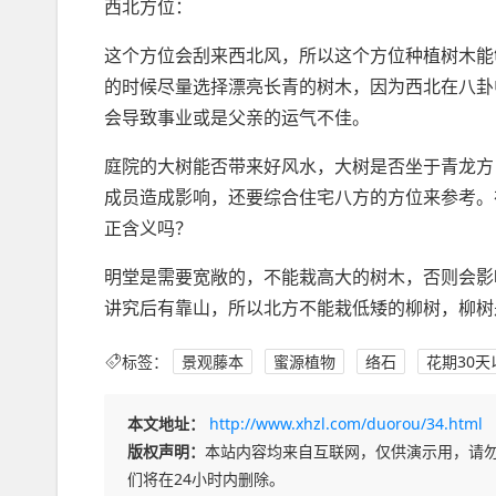
西北方位：
这个方位会刮来西北风，所以这个方位种植树木能
的时候尽量选择漂亮长青的树木，因为西北在八卦
会导致事业或是父亲的运气不佳。
庭院的大树能否带来好风水，大树是否坐于青龙方
成员造成影响，还要综合住宅八方的方位来参考。
正含义吗？
明堂是需要宽敞的，不能栽高大的树木，否则会影
讲究后有靠山，所以北方不能栽低矮的柳树，柳树
标签：
景观藤本
蜜源植物
络石
花期30天
本文地址：
http://www.xhzl.com/duorou/34.html
版权声明：
本站内容均来自互联网，仅供演示用，请
们将在24小时内删除。