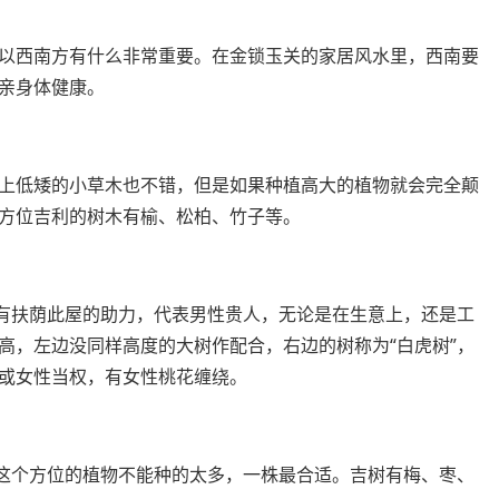
以西南方有什么非常重要。在金锁玉关的家居风水里，西南要
亲身体健康。
上低矮的小草木也不错，但是如果种植高大的植物就会完全颠
方位吉利的树木有榆、松柏、竹子等。
，有扶荫此屋的助力，代表男性贵人，无论是在生意上，还是工
高，左边没同样高度的大树作配合，右边的树称为“白虎树”，
或女性当权，有女性桃花缠绕。
以这个方位的植物不能种的太多，一株最合适。吉树有梅、枣、