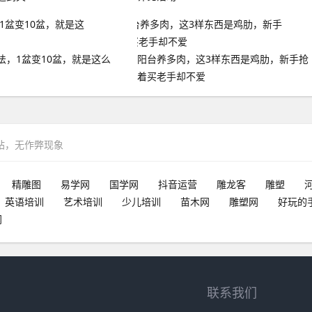
法，1盆变10盆，就是这么
阳台养多肉，这3样东西是鸡肋，新手抢
着买老手却不爱
网站，无作弊现象
精雕图
易学网
国学网
抖音运营
雕龙客
雕塑
英语培训
艺术培训
少儿培训
苗木网
雕塑网
好玩的
网
联系我们