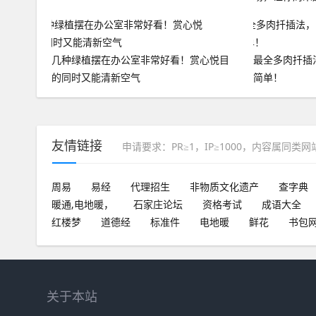
几种绿植摆在办公室非常好看！赏心悦目
最全多肉扦插
的同时又能清新空气
简单！
友情链接
申请要求：PR≥1，IP≥1000，内容属同类
周易
易经
代理招生
非物质文化遗产
查字典
暖通,电地暖，
石家庄论坛
资格考试
成语大全
红楼梦
道德经
标准件
电地暖
鲜花
书包
关于本站