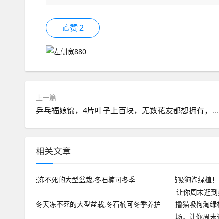
赞
2
上一篇
乒乓福娘锦，4片叶子上百块，无数花友都想拥有，颜值逆天
相关文章
冬天冻不死的大型盆栽,冬石楠可冬季养护
撸猫吸狗淘绿
场，让你周末