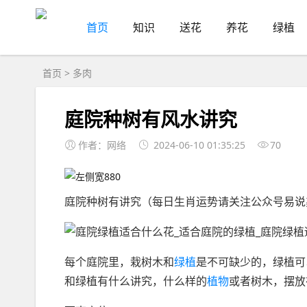
首页
知识
送花
养花
绿植
首页
>
多肉
庭院种树有风水讲究
作者：网络
2024-06-10 01:35:25
70
庭院种树有讲究（每日生肖运势请关注公众号易说
每个庭院里，栽树木和
绿植
是不可缺少的，绿植可
和绿植有什么讲究，什么样的
植物
或者树木，摆放