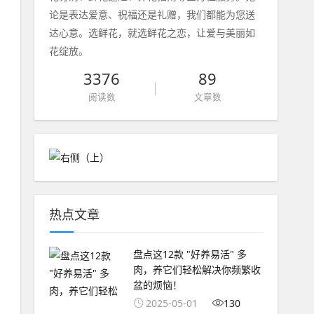
论是表达爱意、祝福还是礼赠，我们都能为您送
达心意。选鲜花，就选鲜花之恋，让爱与美丽如
花绽放。
3376
89
阅读数
文章数
热点文章
盘点这12款 "好养易活" 多
肉，养它们轻松解决你频繁收
盆的烦恼！
2025-05-01
130