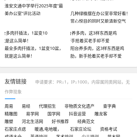
淮安文通中学举行2025年度“最
美办公室”评比活动
几种绿植摆在办公室非常好看！
赏心悦目的同时又能清新空气
最全多肉扦插法，1盆变10盆，
阳台养多肉，这3样东西是鸡
就是这么简单！
肋，新手抢着买老手却不爱
友情链接
申请要求：PR≥1，IP≥1000，内容属同类网站，无
作弊现象
周易
易经
代理招生
非物质文化遗产
查字典
精雕图
易学网
国学网
抖音运营
雕龙客
雕塑
河北生活网
好书推荐
经典范文
石家庄点痣
暖通,电地暖，
石家庄论坛
资格考试
成语大全
英语培训
艺术培训
少儿培训
苗木网