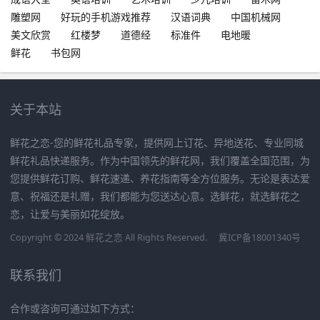
雕塑网
好玩的手机游戏推荐
汉语词典
中国机械网
美文欣赏
红楼梦
道德经
标准件
电地暖
鲜花
书包网
关于本站
鲜花之恋-您的鲜花礼品专家，提供网上订花、异地送花、专业同城
鲜花礼品快递服务。作为中国领先的鲜花网，我们覆盖全国范围，为
您提供鲜花订购、鲜花速递、养花指南等全方位服务。无论是表达爱
意、祝福还是礼赠，我们都能为您送达心意。选鲜花，就选鲜花之
恋，让爱与美丽如花绽放。
Copyright © 2024 鲜花之恋 All Rights Reserved.
冀ICP备18001340号
联系我们
合作或咨询可通过如下方式：