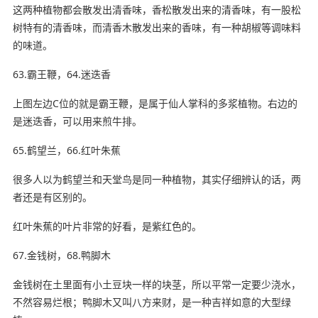
这两种植物都会散发出清香味，香松散发出来的清香味，有一股松
树特有的清香味，而清香木散发出来的香味，有一种胡椒等调味料
的味道。
63.霸王鞭，64.迷迭香
上图左边C位的就是霸王鞭，是属于仙人掌科的多浆植物。右边的
是迷迭香，可以用来煎牛排。
65.鹤望兰，66.红叶朱蕉
很多人以为鹤望兰和天堂鸟是同一种植物，其实仔细辨认的话，两
者还是有区别的。
红叶朱蕉的叶片非常的好看，是紫红色的。
67.金钱树，68.鸭脚木
金钱树在土里面有小土豆块一样的块茎，所以平常一定要少浇水，
不然容易烂根；鸭脚木又叫八方来财，是一种吉祥如意的大型绿