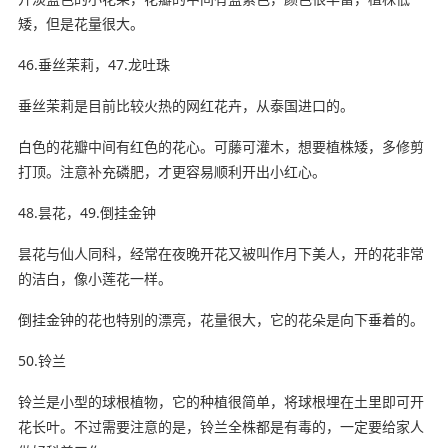
矮，但是花量很大。
46.垂丝茉莉，47.龙吐珠
垂丝茉莉是目前比较火热的网红花卉，从泰国进口的。
白色的花瓣中间有红色的花心。可藤可灌木，想要植株矮，多修剪
打顶。注意补充磷肥，才更容易顺利开出小红心。
48.昙花，49.倒挂金钟
昙花与仙人同科，经常在夜晚开花又被叫作月下美人，开的花非常
的洁白，像小莲花一样。
倒挂金钟的花也特别的漂亮，花量很大，它的花朵是向下垂着的。
50.铃兰
铃兰是小型的球根植物，它的种植很简单，将球根埋在土里即可开
花长叶。不过需要注意的是，铃兰全株都是有毒的，一定要给家人