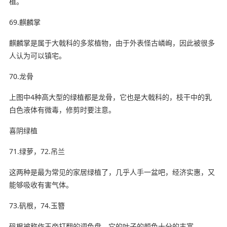
植。
69.麒麟掌
麒麟掌是属于大戟科的多浆植物，由于外表怪古嶙峋，因此被很多
人认为可以镇宅。
70.龙骨
上图中4种高大型的绿植都是龙骨，它也是大戟科的，枝干中的乳
白色液体有微毒，修剪时要注意。
喜阴绿植
71.绿萝，72.吊兰
这两种是最为常见的家居绿植了，几乎人手一盆吧，经济实惠，又
能够吸收有害气体。
73.矾根，74.玉簪
矾根被称作玉帝打翻的调色盘，它的叶子的颜色十分的丰富。