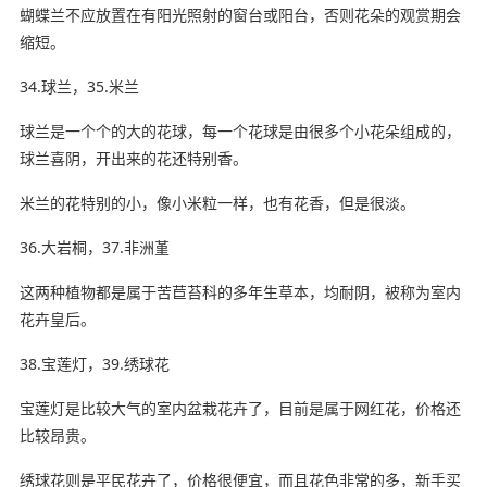
蝴蝶兰不应放置在有阳光照射的窗台或阳台，否则花朵的观赏期会
缩短。
34.球兰，35.米兰
球兰是一个个的大的花球，每一个花球是由很多个小花朵组成的，
球兰喜阴，开出来的花还特别香。
米兰的花特别的小，像小米粒一样，也有花香，但是很淡。
36.大岩桐，37.非洲堇
这两种植物都是属于苦苣苔科的多年生草本，均耐阴，被称为室内
花卉皇后。
38.宝莲灯，39.绣球花
宝莲灯是比较大气的室内盆栽花卉了，目前是属于网红花，价格还
比较昂贵。
绣球花则是平民花卉了，价格很便宜，而且花色非常的多，新手买