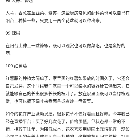
98.大蒜、香葱
大蒜，香葱甚至韭菜、紫苏，这些厨房常见的配料菜也可以自己在
阳台上种植一些，只要用一两个花盆就可以种出来。
99.辣椒
在阳台上种上一盆辣椒，既可以观赏也可以做菜吃，也是蛮好的
啊。
100.红薯藤
红薯藤的种植太简单了，家里买的红薯如果放的时间久了，它还会
自己发芽，这个时候我们就拿一个可以装水的容器给它供起来，它
就能够自己的长出很多长长的枝叶了。放在家里面既可以当绿植观
赏，也可以摘下绿叶来煮面条或者炒一盘青菜。
如今的花卉产业蓬勃发展，很多花草不仅好看而且好养。今年我已
经在直播平台上买了好几次花了，价格虽低，但状态都非常的不
错。相较于往年，为降低成本，花农喜欢用纯园土栽培花卉，现如
今都是用的营养土或者泥炭土栽种的，这样的花买回来种植、打理