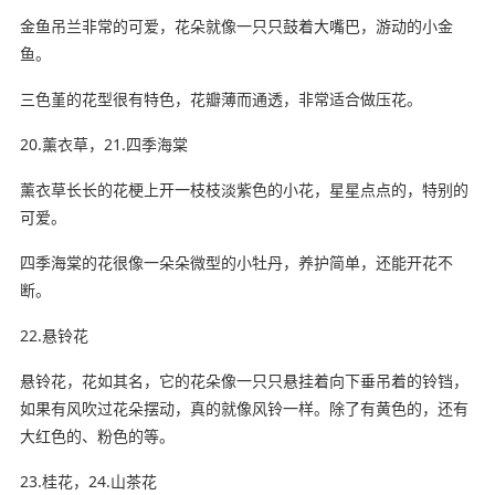
金鱼吊兰非常的可爱，花朵就像一只只鼓着大嘴巴，游动的小金
鱼。
三色堇的花型很有特色，花瓣薄而通透，非常适合做压花。
20.薰衣草，21.四季海棠
薰衣草长长的花梗上开一枝枝淡紫色的小花，星星点点的，特别的
可爱。
四季海棠的花很像一朵朵微型的小牡丹，养护简单，还能开花不
断。
22.悬铃花
悬铃花，花如其名，它的花朵像一只只悬挂着向下垂吊着的铃铛，
如果有风吹过花朵摆动，真的就像风铃一样。除了有黄色的，还有
大红色的、粉色的等。
23.桂花，24.山茶花