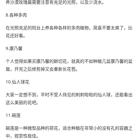
养沙漠玫瑰最需要注意有充足的光照，以及少浇水。
8.各种多肉
在光照充足的阳台上养各种各样的多肉植物，简直不要太爽了，比
花还好看。
9.康乃馨
个人觉得如果买康乃馨的鲜切花，就真的不如种植几盆康乃馨的盆
栽，开完之后修剪掉又会重新长花苞。
10.仙人球花
大家一定想不到，平时不受人待见的刺刺啦啦的仙人球，还能看出
这么美丽的花吧。
11.碗莲
碗莲是一种微型品种的荷花，适合种植在非常小的没有孔的容器之
中，观赏性极佳。