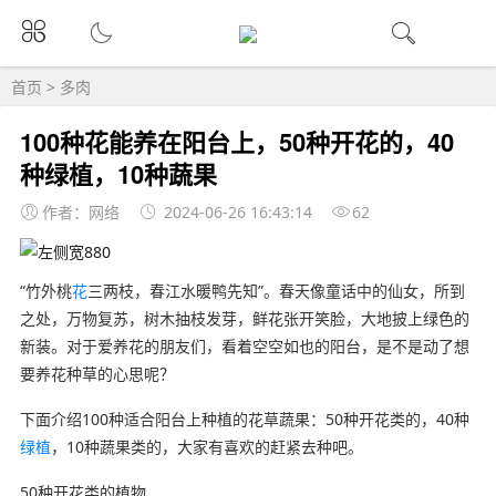
首页
>
多肉
100种花能养在阳台上，50种开花的，40
种绿植，10种蔬果
作者：网络
2024-06-26 16:43:14
62
“竹外桃
花
三两枝，春江水暖鸭先知”。春天像童话中的仙⼥，所到
之处，万物复苏，树⽊抽枝发芽，鲜花张开笑脸，⼤地披上绿⾊的
新装。对于爱养花的朋友们，看着空空如也的阳台，是不是动了想
要养花种草的心思呢？
下面介绍100种适合阳台上种植的花草蔬果：50种开花类的，40种
绿植
，10种蔬果类的，大家有喜欢的赶紧去种吧。
50种开花类的植物