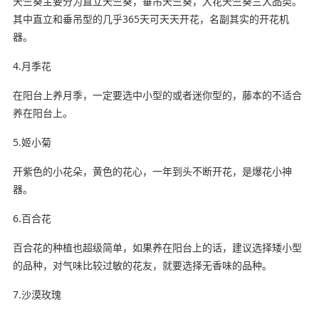
天竺葵主要分为直立天竺葵，垂吊天竺葵，大花天竺葵三大品类。
其中直立和垂吊型的几乎365天可天天开花，名副其实的开花机
器。
4.月季花
在阳台上养月季，一定要选中小型的或者迷你型的，藤本的不适合
养在阳台上。
5.姬小菊
开紫色的小花朵，黄色的花心，一年到头不断开花，是爆花小神
器。
6.百合花
百合花的种植也超级简单，如果养在阳台上的话，建议选择矮小型
的品种，对气味比较过敏的花友，就要选择无香味的品种。
7.沙漠玫瑰