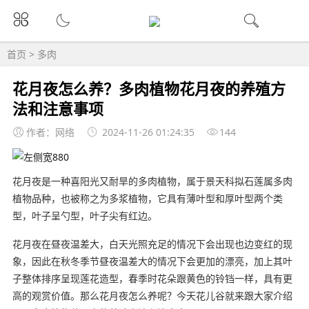
首页
>
多肉
花月夜怎么养？多肉植物花月夜的养殖方
法和注意事项
作者：网络
2024-11-26 01:24:35
144
花月夜是一种喜阳光又耐旱的多肉植物，属于景天科拟石莲属多肉
植物品种，也被称之为多浆植物，它具有薄叶型和厚叶型两个类
型，叶子呈勺型，叶子尖有红边。
花月夜在昼夜温差大，白天光照充足的情况下会出现也边变红的现
象，因此在秋冬季节昼夜温差大的情况下会更加的漂亮，加上其叶
子整体排序呈现莲花造型，春季时花朵跟黄色的铃铛一样，具有更
高的观赏价值。那么花月夜怎么养呢？今天花儿谷就来跟大家介绍