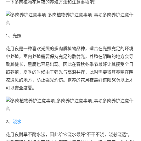
一下多肉植物花月夜的养殖方法和注意事项吧！
1、光照
花月夜是一种喜欢光照的多肉质植物品种，适合在光照充足的环境
中养殖，室内养殖需要保持充足的散射光，养殖在阴暗的地方会导
致其徒长，黑腐也容易出现。因此在春秋冬季节最好让其接受全日
照养殖，夏季的时候由于强光与高温并存，此时需要将其养殖在阴
凉通风的地方，防止强光灼伤。露养的花月夜最好遮阳50%以上才
可以安全度夏。
2、
浇水
花月夜耐旱不耐水涝，因此给它浇水最好“不干不浇，浇必浇透”，