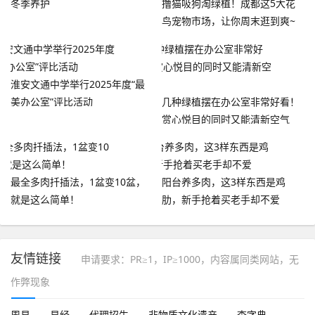
冬季养护
撸猫吸狗淘绿植！成都这5大花
鸟宠物市场，让你周末逛到爽~
淮安文通中学举行2025年度“最
美办公室”评比活动
几种绿植摆在办公室非常好看！
赏心悦目的同时又能清新空气
最全多肉扦插法，1盆变10盆，
阳台养多肉，这3样东西是鸡
就是这么简单！
肋，新手抢着买老手却不爱
友情链接
申请要求：PR≥1，IP≥1000，内容属同类网站，无
作弊现象
周易
易经
代理招生
非物质文化遗产
查字典