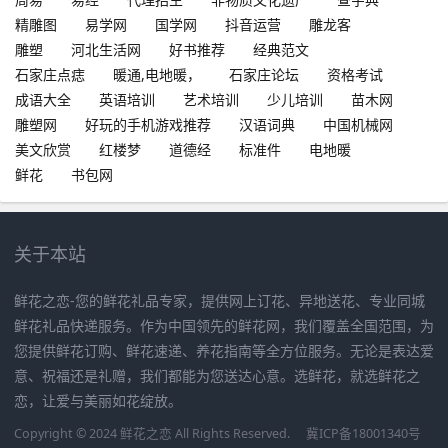
精雕图
易学网
国学网
抖音运营
雕龙客
雕塑
河北生活网
好书推荐
经典范文
石家庄点痣
暖通,电地暖，
石家庄论坛
资格考试
成语大全
英语培训
艺术培训
少儿培训
苗木网
雕塑网
好玩的手机游戏推荐
汉语词典
中国机械网
美文欣赏
红楼梦
道德经
标准件
电地暖
鲜花
书包网
关于本站
鲜花之恋-您的鲜花礼品专家，提供网上订花、异地送花、专业同城
鲜花礼品快递服务。作为中国领先的鲜花网，我们覆盖全国范围，为
您提供鲜花订购、鲜花速递、养花指南等全方位服务。无论是表达爱
意、祝福还是礼赠，我们都能为您送达心意。选鲜花，就选鲜花之
恋，让爱与美丽如花绽放。
Copyright © 2024 鲜花之恋 All Rights Reserved.
冀ICP备18001340号