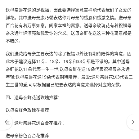
送母亲鲜花送的是祝福，因此要选择寓意吉祥能代表我们子女爱的
鲜花。其中送母亲康乃馨表达你对母亲的感恩和感激之情。送母亲
百合花有着万事如意，阖家幸福的寓意。送母亲玫瑰花有着祝福母
亲永远年轻漂亮和我爱你的含义。送母亲鲜花送这三种花寓意都是
不错的。
我们送花给母亲主要表达的除了祝福以外还有期待陪伴的寓意，因
此木子建议选择11朵、18朵、19朵和33朵都是不错的。其中送母
亲鲜花送11朵代表一生一世;送母亲鲜花送18朵代表祝福母亲永远
年轻;送母亲鲜花送19朵代表期待陪伴，最爱;送母亲鲜花送3代表三
生三世的爱;可以根据自己想要表达的寓意来选择对应的朵数。
四、送母亲鲜花送玫瑰推荐：
送母亲红色玫瑰花推荐
五、送母亲鲜花送百合花推荐：
送母亲粉色百合花推荐