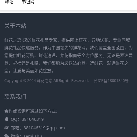
鲜花
书包网
关于本站
鲜花之恋-您的鲜花礼品专家，提供网上订花、异地送花、专业同城
鲜花礼品快递服务。作为中国领先的鲜花网，我们覆盖全国范围，为
您提供鲜花订购、鲜花速递、养花指南等全方位服务。无论是表达爱
意、祝福还是礼赠，我们都能为您送达心意。选鲜花，就选鲜花之
恋，让爱与美丽如花绽放。
Copyright © 2024 鲜花之恋 All Rights Reserved.
冀ICP备18001340号
联系我们
合作或咨询可通过如下方式：
QQ：381046319
邮箱：381046319@qq.com
微信：semjishu