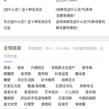
生日送什么花？这十种花适合生
送母亲鲜花送什么花?代表母爱的
日送
鲜花都有哪些?
友情链接
申请要求：PR≥1，IP≥1000，内容属同类网站，无
作弊现象
周易
易经
代理招生
非物质文化遗产
查字典
精雕图
易学网
国学网
抖音运营
雕龙客
雕塑
河北生活网
好书推荐
经典范文
石家庄点痣
暖通,电地暖，
石家庄论坛
资格考试
成语大全
英语培训
艺术培训
少儿培训
苗木网
雕塑网
好玩的手机游戏推荐
汉语词典
中国机械网
美文欣赏
红楼梦
道德经
标准件
电地暖