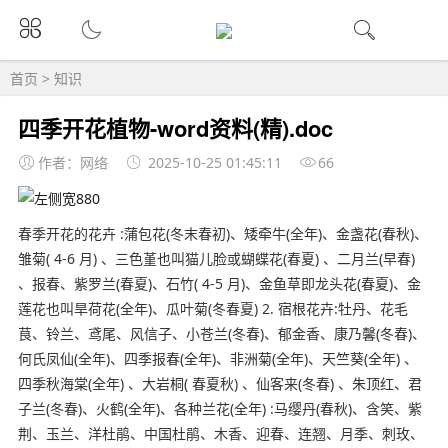
首页
>
知识
四季开花植物-word资料(精).doc
作者：网络
2025-10-25 01:45:11
66
春季开花的花卉 :蒲包花(冬末春初)、矮牵牛(全年)、金盏花(春秋)、
雏菊( 4-6 月) 、三色堇也叫猫儿脸或蝴蝶花(春夏) 、二月兰(早春)
、报春、紫罗兰(春夏)、石竹( 4-5 月)、金鱼草即龙头花(春夏)、金
莲花也叫旱荷花(全年)、瓜叶菊(冬春夏) 2. 宿根花卉:牡丹、花毛
茛、铃兰、鸢尾、风信子、小苍兰(冬春)、郁金香、康乃馨(冬春)、
何氏凤仙(全年)、四季报春(全年)、非洲菊(全年)、天竺葵(全年) 、
四季秋海棠(全年) 、大岩桐( 春夏秋) 、仙客来(冬春) 、朱顶红、君
子兰(冬春)、火鹤(全年)、各种兰花(全年) :马缨丹(春秋)、含笑、紫
荆、玉兰、洋杜鹃、中国杜鹃、木香、迎春、连翘、月季、刺玫、