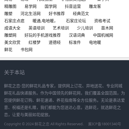
精雕图
易学网
国学网
抖音运营
雕龙客
雕塑
河北生活网
好书推荐
经典范文
石家庄点痣
暖通,电地暖，
石家庄论坛
资格考试
成语大全
英语培训
艺术培训
少儿培训
苗木网
雕塑网
好玩的手机游戏推荐
汉语词典
中国机械网
美文欣赏
红楼梦
道德经
标准件
电地暖
鲜花
书包网
关于本站
鲜花之恋-您的鲜花礼品专家，提供网上订花、异地送花、专业同城
鲜花礼品快递服务。作为中国领先的鲜花网，我们覆盖全国范围，为
您提供鲜花订购、鲜花速递、养花指南等全方位服务。无论是表达爱
意、祝福还是礼赠，我们都能为您送达心意。选鲜花，就选鲜花之
恋，让爱与美丽如花绽放。
Copyright © 2024 鲜花之恋 All Rights Reserved.
冀ICP备18001340号