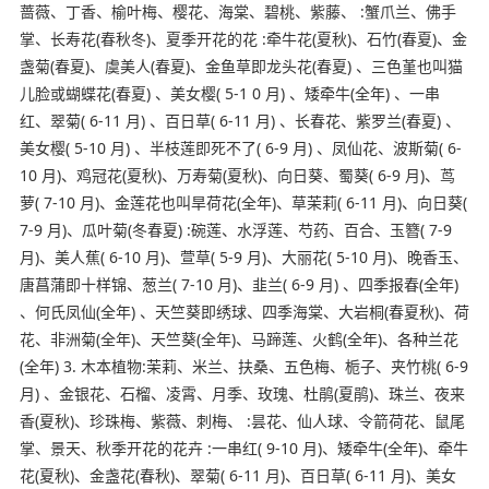
蔷薇、丁香、榆叶梅、樱花、海棠、碧桃、紫藤、 :蟹爪兰、佛手
掌、长寿花(春秋冬)、夏季开花的花 :牵牛花(夏秋)、石竹(春夏)、金
盏菊(春夏)、虞美人(春夏)、金鱼草即龙头花(春夏) 、三色堇也叫猫
儿脸或蝴蝶花(春夏) 、美女樱( 5-1 0 月) 、矮牵牛(全年) 、一串
红、翠菊( 6-11 月) 、百日草( 6-11 月) 、长春花、紫罗兰(春夏) 、
美女樱( 5-10 月) 、半枝莲即死不了( 6-9 月) 、凤仙花、波斯菊( 6-
10 月)、鸡冠花(夏秋)、万寿菊(夏秋)、向日葵、蜀葵( 6-9 月)、茑
萝( 7-10 月)、金莲花也叫旱荷花(全年)、草茉莉( 6-11 月)、向日葵(
7-9 月)、瓜叶菊(冬春夏) :碗莲、水浮莲、芍药、百合、玉簪( 7-9
月)、美人蕉( 6-10 月)、萱草( 5-9 月)、大丽花( 5-10 月)、晚香玉、
唐菖蒲即十样锦、葱兰( 7-10 月)、韭兰( 6-9 月) 、四季报春(全年)
、何氏凤仙(全年) 、天竺葵即绣球、四季海棠、大岩桐(春夏秋)、荷
花、非洲菊(全年)、天竺葵(全年)、马蹄莲、火鹤(全年)、各种兰花
(全年) 3. 木本植物:茉莉、米兰、扶桑、五色梅、栀子、夹竹桃( 6-9
月) 、金银花、石榴、凌霄、月季、玫瑰、杜鹃(夏鹃)、珠兰、夜来
香(夏秋)、珍珠梅、紫薇、刺梅、 :昙花、仙人球、令箭荷花、鼠尾
掌、景天、秋季开花的花卉 :一串红( 9-10 月)、矮牵牛(全年)、牵牛
花(夏秋)、金盏花(春秋)、翠菊( 6-11 月)、百日草( 6-11 月)、美女