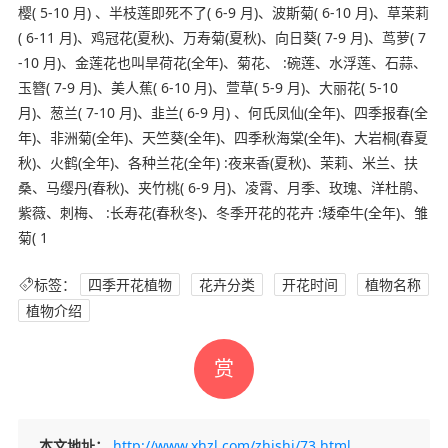
樱( 5-10 月) 、半枝莲即死不了( 6-9 月)、波斯菊( 6-10 月)、草茉莉
( 6-11 月)、鸡冠花(夏秋)、万寿菊(夏秋)、向日葵( 7-9 月)、茑萝( 7
-10 月)、金莲花也叫旱荷花(全年)、菊花、 :碗莲、水浮莲、石蒜、
玉簪( 7-9 月)、美人蕉( 6-10 月)、萱草( 5-9 月)、大丽花( 5-10
月)、葱兰( 7-10 月)、韭兰( 6-9 月) 、何氏凤仙(全年)、四季报春(全
年)、非洲菊(全年)、天竺葵(全年)、四季秋海棠(全年)、大岩桐(春夏
秋)、火鹤(全年)、各种兰花(全年) :夜来香(夏秋)、茉莉、米兰、扶
桑、马缨丹(春秋)、夹竹桃( 6-9 月)、凌霄、月季、玫瑰、洋杜鹃、
紫薇、刺梅、 :长寿花(春秋冬)、冬季开花的花卉 :矮牵牛(全年)、雏
菊( 1
标签：
四季开花植物
花卉分类
开花时间
植物名称
植物介绍
赏
本文地址：
http://www.xhzl.com/zhishi/73.html