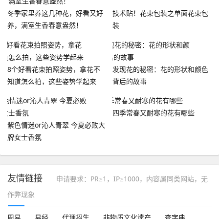
冬季家里养这几种花，好看又好
技术贴！花束包装之单面花束包
养，满室生香春意盎然！
装
8个好看花束拍照姿势，拿花不
发现花的秘密：花的形状和颜色
知道怎么拍，这些姿势学起来
背后的故事
四季常春又耐寒的花有哪些
紫色情迷or沁人青翠 今夏必败大
牌女士香氛
友情链接
申请要求：PR≥1，IP≥1000，内容属同类网站，无
作弊现象
周易
易经
代理招生
非物质文化遗产
查字典