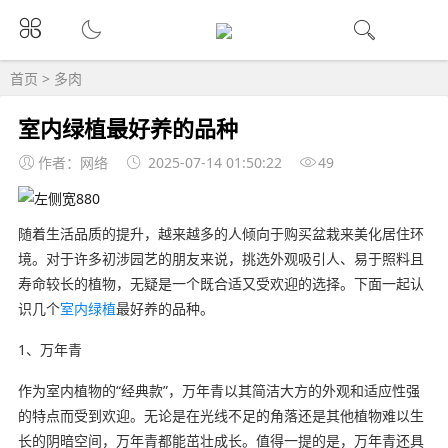
首页
>
多肉
室内绿植最好养的品种
作者：网络
2025-07-14 01:50:22
49
随着生活品质的提升，越来越多的人倾向于购买盆栽来美化居住环
境。对于许多初涉园艺的朋友来说，挑选外观吸引人、易于照料且
寿命较长的植物，无疑是一个既合适又受欢迎的选择。下面一起认
识几个
室内绿植
最好养的品种。
1、万年青
作为室内植物的“经典款”，万年青以其简洁大方的外观和适应性强
的特点而受到欢迎。无论是在光线不足的角落还是其他植物难以生
长的阴暗空间，万年青都能茁壮成长。值得一提的是，万年青还具