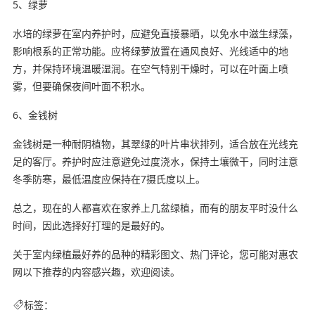
5、绿萝
水培的绿萝在室内养护时，应避免直接暴晒，以免水中滋生绿藻，
影响根系的正常功能。应将绿萝放置在通风良好、光线适中的地
方，并保持环境温暖湿润。在空气特别干燥时，可以在叶面上喷
雾，但要确保夜间叶面不积水。
6、金钱树
金钱树是一种耐阴植物，其翠绿的叶片串状排列，适合放在光线充
足的客厅。养护时应注意避免过度浇水，保持土壤微干，同时注意
冬季防寒，最低温度应保持在7摄氏度以上。
总之，现在的人都喜欢在家养上几盆绿植，而有的朋友平时没什么
时间，因此选择好打理的是最好的。
关于室内绿植最好养的品种的精彩图文、热门评论，您可能对惠农
网以下推荐的内容感兴趣，欢迎阅读。
标签：