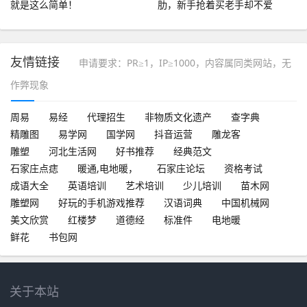
就是这么简单！
肋，新手抢着买老手却不爱
友情链接
申请要求：PR≥1，IP≥1000，内容属同类网站，无
作弊现象
周易
易经
代理招生
非物质文化遗产
查字典
精雕图
易学网
国学网
抖音运营
雕龙客
雕塑
河北生活网
好书推荐
经典范文
石家庄点痣
暖通,电地暖，
石家庄论坛
资格考试
成语大全
英语培训
艺术培训
少儿培训
苗木网
雕塑网
好玩的手机游戏推荐
汉语词典
中国机械网
美文欣赏
红楼梦
道德经
标准件
电地暖
鲜花
书包网
关于本站