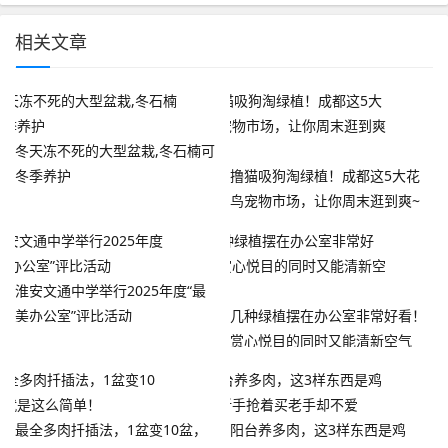
相关文章
冬天冻不死的大型盆栽,冬石楠可
冬季养护
撸猫吸狗淘绿植！成都这5大花
鸟宠物市场，让你周末逛到爽~
淮安文通中学举行2025年度“最
美办公室”评比活动
几种绿植摆在办公室非常好看！
赏心悦目的同时又能清新空气
最全多肉扦插法，1盆变10盆，
阳台养多肉，这3样东西是鸡