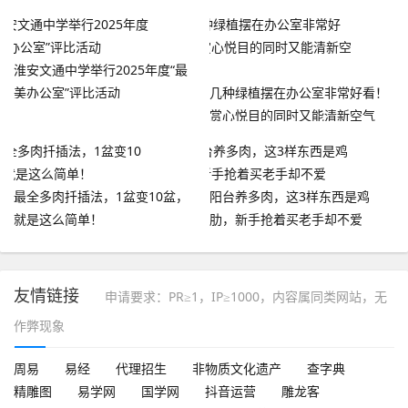
淮安文通中学举行2025年度“最
美办公室”评比活动
几种绿植摆在办公室非常好看！
赏心悦目的同时又能清新空气
最全多肉扦插法，1盆变10盆，
阳台养多肉，这3样东西是鸡
就是这么简单！
肋，新手抢着买老手却不爱
友情链接
申请要求：PR≥1，IP≥1000，内容属同类网站，无
作弊现象
周易
易经
代理招生
非物质文化遗产
查字典
精雕图
易学网
国学网
抖音运营
雕龙客