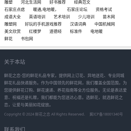
雕塑
河北生活网
好书推荐
经典范文
石家庄点痣
暖通,电地暖，
石家庄论坛
资格考试
成语大全
英语培训
艺术培训
少儿培训
苗木网
雕塑网
好玩的手机游戏推荐
汉语词典
中国机械网
美文欣赏
红楼梦
道德经
标准件
电地暖
鲜花
书包网
关于本站
鲜花之恋-您的鲜花礼品专家，提供网上订花、异地送花、专业同城
鲜花礼品快递服务。作为中国领先的鲜花网，我们覆盖全国范围，为
您提供鲜花订购、鲜花速递、养花指南等全方位服务。无论是表达爱
意、祝福还是礼赠，我们都能为您送达心意。选鲜花，就选鲜花之
恋，让爱与美丽如花绽放。
Copyright © 2024 鲜花之恋 All Rights Reserved.
冀ICP备18001340号
联系我们