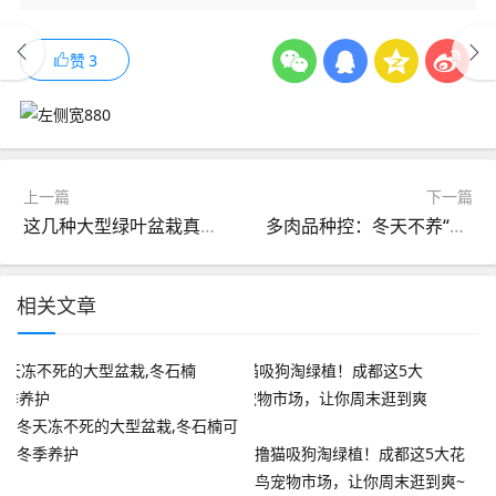
赞
3
上一篇
下一篇
这几种大型绿叶盆栽真气派，摆在客厅净化空气，皮实好养又耐旱
多肉品种控：冬天不养“这4种”山地玫瑰，那真的太可惜了
相关文章
冬天冻不死的大型盆栽,冬石楠可
冬季养护
撸猫吸狗淘绿植！成都这5大花
鸟宠物市场，让你周末逛到爽~