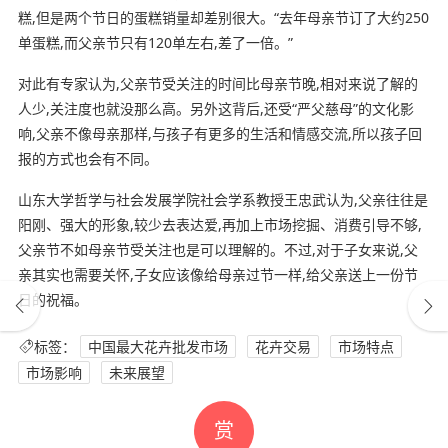
糕,但是两个节日的蛋糕销量却差别很大。“去年母亲节订了大约250
单蛋糕,而父亲节只有120单左右,差了一倍。”
对此有专家认为,父亲节受关注的时间比母亲节晚,相对来说了解的
人少,关注度也就没那么高。另外这背后,还受“严父慈母”的文化影
响,父亲不像母亲那样,与孩子有更多的生活和情感交流,所以孩子回
报的方式也会有不同。
山东大学哲学与社会发展学院社会学系教授王忠武认为,父亲往往是
阳刚、强大的形象,较少去表达爱,再加上市场挖掘、消费引导不够,
父亲节不如母亲节受关注也是可以理解的。不过,对于子女来说,父
亲其实也需要关怀,子女应该像给母亲过节一样,给父亲送上一份节
日的祝福。
标签：
中国最大花卉批发市场
花卉交易
市场特点
市场影响
未来展望
赏