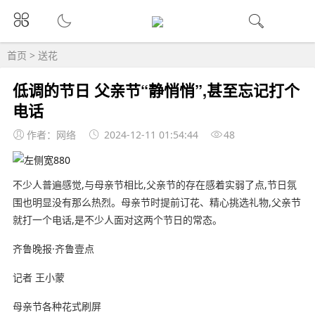
首页
>
送花
低调的节日 父亲节“静悄悄”,甚至忘记打个
电话
作者：网络
2024-12-11 01:54:44
48
不少人普遍感觉,与母亲节相比,父亲节的存在感着实弱了点,节日氛
围也明显没有那么热烈。母亲节时提前订花、精心挑选礼物,父亲节
就打一个电话,是不少人面对这两个节日的常态。
齐鲁晚报·齐鲁壹点
记者 王小蒙
母亲节各种花式刷屏