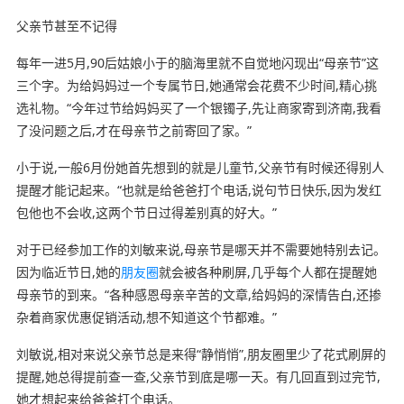
父亲节甚至不记得
每年一进5月,90后姑娘小于的脑海里就不自觉地闪现出“母亲节”这
三个字。为给妈妈过一个专属节日,她通常会花费不少时间,精心挑
选礼物。“今年过节给妈妈买了一个银镯子,先让商家寄到济南,我看
了没问题之后,才在母亲节之前寄回了家。”
小于说,一般6月份她首先想到的就是儿童节,父亲节有时候还得别人
提醒才能记起来。“也就是给爸爸打个电话,说句节日快乐,因为发红
包他也不会收,这两个节日过得差别真的好大。”
对于已经参加工作的刘敏来说,母亲节是哪天并不需要她特别去记。
因为临近节日,她的
朋友圈
就会被各种刷屏,几乎每个人都在提醒她
母亲节的到来。“各种感恩母亲辛苦的文章,给妈妈的深情告白,还掺
杂着商家优惠促销活动,想不知道这个节都难。”
刘敏说,相对来说父亲节总是来得“静悄悄”,朋友圈里少了花式刷屏的
提醒,她总得提前查一查,父亲节到底是哪一天。有几回直到过完节,
她才想起来给爸爸打个电话。