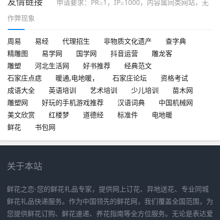
友情链接
申请要求：PR≥1，IP≥1000，内容属同类网站，无
作弊现象
周易
易经
代理招生
非物质文化遗产
查字典
精雕图
易学网
国学网
抖音运营
雕龙客
雕塑
河北生活网
好书推荐
经典范文
石家庄点痣
暖通,电地暖，
石家庄论坛
资格考试
成语大全
英语培训
艺术培训
少儿培训
苗木网
雕塑网
好玩的手机游戏推荐
汉语词典
中国机械网
美文欣赏
红楼梦
道德经
标准件
电地暖
鲜花
书包网
关于本站
鲜花之恋-您的鲜花礼品专家，提供网上订花、异地送花、专业同城
鲜花礼品快递服务。作为中国领先的鲜花网，我们覆盖全国范围，为
您提供鲜花订购、鲜花速递、养花指南等全方位服务。无论是表达爱