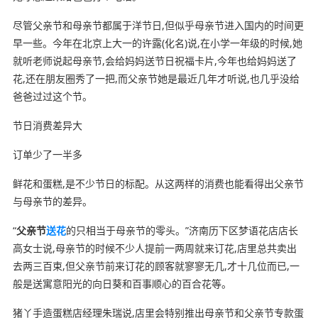
尽管父亲节和母亲节都属于洋节日,但似乎母亲节进入国内的时间更
早一些。今年在北京上大一的许露(化名)说,在小学一年级的时候,她
就听老师说起母亲节,会给妈妈送节日祝福卡片,今年也给妈妈送了
花,还在朋友圈秀了一把,而父亲节她是最近几年才听说,也几乎没给
爸爸过过这个节。
节日消费差异大
订单少了一半多
鲜花和蛋糕,是不少节日的标配。从这两样的消费也能看得出父亲节
与母亲节的差异。
“
父亲节
送花
的只相当于母亲节的零头。”济南历下区梦语花店店长
高女士说,母亲节的时候不少人提前一两周就来订花,店里总共卖出
去两三百束,但父亲节前来订花的顾客就寥寥无几,才十几位而已,一
般是送寓意阳光的向日葵和百事顺心的百合花等。
猪丫手造蛋糕店经理朱瑞说,店里会特别推出母亲节和父亲节专款蛋