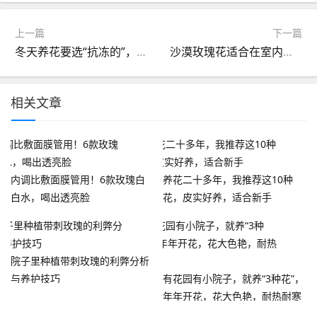
上一篇
下一篇
冬天养花要选“抗冻的”，这10种就不错，养得省心，开得漂亮！
沙漠玫瑰花适合在室内养吗 适合养殖在室内还是
相关文章
内调比敷面膜管用！6款玫瑰白
养花二十多年，我推荐这10种
白水，喝出透亮脸
花，皮实好养，适合新手
院子里种植带刺玫瑰的利弊分析
与养护技巧
有花园有小院子，就养“3种花”，
年年开花，花大色艳，耐热耐寒