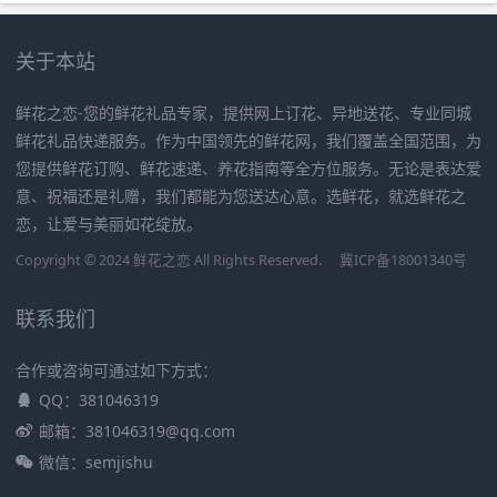
关于本站
鲜花之恋-您的鲜花礼品专家，提供网上订花、异地送花、专业同城
鲜花礼品快递服务。作为中国领先的鲜花网，我们覆盖全国范围，为
您提供鲜花订购、鲜花速递、养花指南等全方位服务。无论是表达爱
意、祝福还是礼赠，我们都能为您送达心意。选鲜花，就选鲜花之
恋，让爱与美丽如花绽放。
Copyright © 2024 鲜花之恋 All Rights Reserved.
冀ICP备18001340号
联系我们
合作或咨询可通过如下方式：
QQ：381046319
邮箱：381046319@qq.com
微信：semjishu