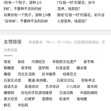
如果你有一个院子，请种上6棵
曾经“红极一时”的菊花，如今没
“吉祥树”，不要种不吉利的树
人愿意养，啥原因？
友情链接
申请要求：PR≥1，IP≥1000，内容属同类网站，无
作弊现象
周易
易经
代理招生
非物质文化遗产
查字典
精雕图
易学网
国学网
抖音运营
雕龙客
雕塑
河北生活网
好书推荐
经典范文
石家庄点痣
暖通,电地暖，
石家庄论坛
资格考试
成语大全
英语培训
艺术培训
少儿培训
苗木网
雕塑网
好玩的手机游戏推荐
汉语词典
中国机械网
美文欣赏
红楼梦
道德经
标准件
电地暖
鲜花
书包网