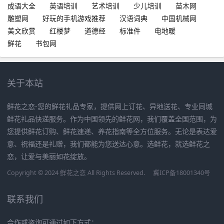
成语大全
英语培训
艺术培训
少儿培训
苗木网
雕塑网
好玩的手机游戏推荐
汉语词典
中国机械网
美文欣赏
红楼梦
道德经
标准件
电地暖
鲜花
书包网
关于本站
鲜花之恋-您的鲜花礼品专家，提供网上订花、异地送花、专业同城
鲜花礼品快递服务。作为中国领先的鲜花网，我们覆盖全国范围，为
您提供鲜花订购、鲜花速递、养花指南等全方位服务。无论是表达爱
意、祝福还是礼赠，我们都能为您送达心意。选鲜花，就选鲜花之
恋，让爱与美丽如花绽放。
Copyright © 2024 鲜花之恋 All Rights Reserved.
冀ICP备18001340号
联系我们
合作或咨询可通过如下方式：