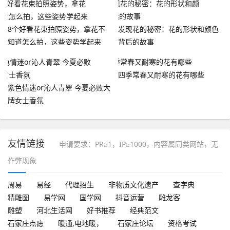
8个好看花束拍照姿势，拿花不
发现花的秘密：花的形状和颜色
知道怎么拍，这些姿势学起来
背后的故事
四季常春又耐寒的花有哪些
紫色情迷or沁人青翠 今夏必败大
牌女士香氛
友情链接
申请要求：PR≥1，IP≥1000，内容属同类网站，无
作弊现象
周易
易经
代理招生
非物质文化遗产
查字典
精雕图
易学网
国学网
抖音运营
雕龙客
雕塑
河北生活网
好书推荐
经典范文
石家庄点痣
暖通,电地暖，
石家庄论坛
资格考试