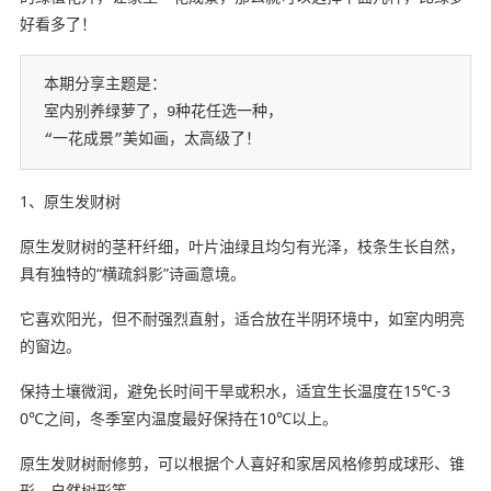
好看多了！
本期分享主题是：

室内别养绿萝了，9种花任选一种，

“一花成景”美如画，太高级了！
1、原生发财树
原生发财树的茎秆纤细，叶片油绿且均匀有光泽，枝条生长自然，
具有独特的“横疏斜影”诗画意境。
它喜欢阳光，但不耐强烈直射，适合放在半阴环境中，如室内明亮
的窗边。
保持土壤微润，避免长时间干旱或积水，适宜生长温度在15℃-3
0℃之间，冬季室内温度最好保持在10℃以上。
原生发财树耐修剪，可以根据个人喜好和家居风格修剪成球形、锥
形、自然树形等‌。