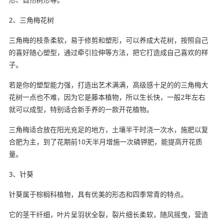
2、三角梅花树
三角梅的枝条柔软，易于修剪和塑形，可以养成大花树，按照自己
的喜好随心塑型，通过牵引拉伸等方法，把它打造成自己喜欢的样
子。
若是你的塑型能力强，打造出艺术满满，高级感十足的的三角梅大
花树一点也不难，因为它是藤本植物，所以生长快，一般2年左右
就可以成型，特别适合新手养的一款开花植物。
三角梅适合放在阳光充足的地方，土壤半干时浇一次水，施肥以复
合肥为主，到了花期前10天半月增施一次磷钾肥，能提高开花质
量。
3、针葵
针葵属于棕榈科植物，具有优美的形态和四季常青的特点。
它的茎干纤细，叶片呈羽状全裂，裂片细长柔软，随风摇曳，营造