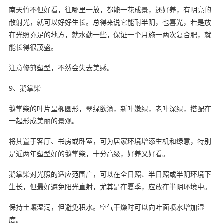
南天竹不但好看，往哪里一放，都能一花成景，还好养，有明亮的
散射光，就可以好好生长。总得来说它能耐半阴，也喜光，若是放
在光照充足的地方，就水勤一些，保证一个月施一两次复合肥，就
能长得很茂盛。
注意修剪塑型，不然会失去美感。
9、鹅掌柴
鹅掌柴的叶片呈椭圆形，翠绿欲滴，新叶嫩绿，老叶深绿，搭配在
一起形成美丽的景观。
将其置于客厅、书房或卧室，可为居家环境增添生机和绿意‌，特别
是近两年塑型好的鹅掌柴，十分高级，好养又好看。
鹅掌柴对光照的适应范围广，可以在全日照、半日照或半阴环境下
生长，但最好避免阳光直射，尤其是在夏季，应放在半阴环境中‌。
保持土壤湿润，但避免积水。空气干燥时可以向叶面喷水增加湿
度‌。