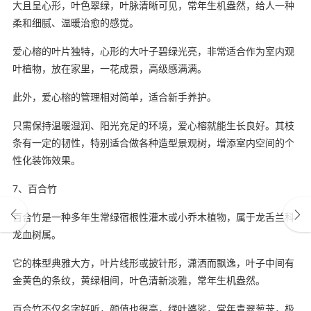
大且呈心形，叶色翠绿，叶脉清晰可见，常年生机盎然，给人一种
柔和细腻、温暖治愈的感觉‌。
爱心榕的叶片独特，心形的大叶子碧绿光亮，非常适合作为室内观
叶植物，放在家里，一花成景，高级感满满。
此外，爱心榕的管理相对简单，适合新手养护。
只需保持温暖湿润、阳光充足的环境，爱心榕就能生长良好。其枝
条有一定的韧性，特别适合做各种造型景观树，增添室内空间的个
性化装饰效果‌。
7、百合竹
百合竹是一种多年生常绿宿根性灌木或小乔木植物，属于龙舌兰科
龙血树属。
它的株型典雅大方，叶片线形或披针形，潇洒而飘逸，叶子中间有
金黄色的条纹，黄绿相间，叶色清新淡雅，常年生机盎然‌。
百合竹不仅名字好听，颜值也很高，绿叶婆娑，常年青翠葱茏，极