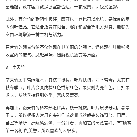
富雅趣‌，放在客厅或是卧室都合适，一花成景，高级又温馨。
此外，百合竹的耐阴性极好，既可以土养也可以水培，是优良的室
内观叶佳品。它适合放置在阳台、客厅和窗台等地方观赏，能够为
室内环境增添一抹生机与活力‌。
百合竹的观赏价值不仅体现在其美丽的外观上，还体现在其能够吸
收室内的废气、减轻异味、缓解视觉疲劳等方面‌。
8、南天竹
南天竹属于常绿灌木，其枝干挺拔，叶片扶疏，四季常青，尤其在
秋冬季节，叶片会变成橙红色或紫红色，果实则为亮红色，且挂果
期长，从秋季持续到冬季，喜庆又漂亮。
再加上，南天竹的植株形态优美，枝干挺拔，叶片层次分明，亭亭
玉立，所以很多人常用它来制作成盆景或盆栽来装饰窗台、门厅、
卧室等场所，高级感满满，十分好看，再加它的寓意吉祥，有“镇宅
第一名树”的美誉‌，所以喜欢的人很多。