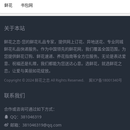
鲜花
书包网
关于本站
鲜花之恋-您的鲜花礼品专家，提供网上订花、异地送花、专业同城
鲜花礼品快递服务。作为中国领先的鲜花网，我们覆盖全国范围，为
您提供鲜花订购、鲜花速递、养花指南等全方位服务。无论是表达爱
意、祝福还是礼赠，我们都能为您送达心意。选鲜花，就选鲜花之
恋，让爱与美丽如花绽放。
Copyright © 2024 鲜花之恋 All Rights Reserved.
冀ICP备18001340号
联系我们
合作或咨询可通过如下方式：
QQ：381046319
邮箱：381046319@qq.com