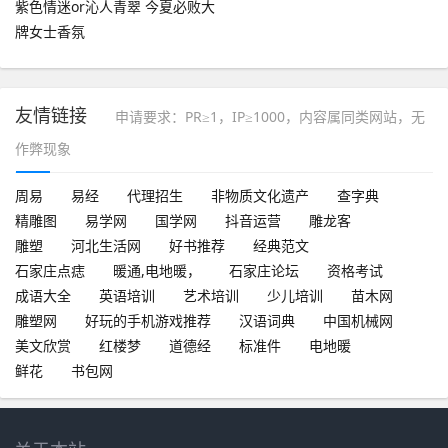
紫色情迷or沁人青翠 今夏必败大
牌女士香氛
友情链接
申请要求：PR≥1，IP≥1000，内容属同类网站，无
作弊现象
周易
易经
代理招生
非物质文化遗产
查字典
精雕图
易学网
国学网
抖音运营
雕龙客
雕塑
河北生活网
好书推荐
经典范文
石家庄点痣
暖通,电地暖，
石家庄论坛
资格考试
成语大全
英语培训
艺术培训
少儿培训
苗木网
雕塑网
好玩的手机游戏推荐
汉语词典
中国机械网
美文欣赏
红楼梦
道德经
标准件
电地暖
鲜花
书包网