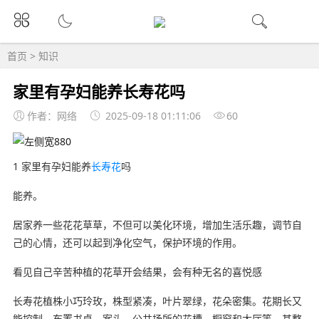
首页
>
知识
家里有孕妇能养长寿花吗
作者：网络
2025-09-18 01:11:06
60
1 家里有孕妇能养
长寿花
吗
能养。
居家养一些花花草草，不但可以美化环境，增加生活乐趣，调节自
己的心情，还可以起到净化空气，保护环境的作用。
看见自己辛苦种植的花草开会结果，会有种无名的喜悦感
长寿花植株小巧玲玫，株型紧凑，叶片翠绿，花朵密集。花期长又
能控制，布置书桌、案头、公共场所的花槽、橱窗和大厅等，其整