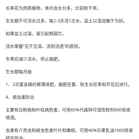
长寿花为肉质植物，体内含水分多，比较耐干旱。
生长期不可浇水过多，每2-3天浇1次水，盆土以湿润偏于为好。
如果盆土过温，易引起根腐烂。
浇水掌握“见干见湿、浇则浇透”的原则。
冬季应减少浇水，停止施肥。
生长期每月施
1、2次富含磷的稀薄液肥，施肥在春、秋生长旺季和开花后进行。
4、病虫害防治
主要有白粉病和叶枯病危害，可用65%代森锌可湿性粉剂600倍液
喷洒。
虫害有介壳虫和蚜虫危害叶片和嫩梢，可用40%乐果乳油1000倍液
喷杀防治。