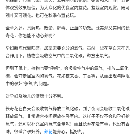
体观赏效果极佳，为大众化的优良室内盆花。盆栽室内观赏，既可
观叶又可观花。也可在秋季布置花坛。
全草入药。具解热、散淤、解毒、止血的功效。既美观又实用的长
寿花，你怎能不动心养呢？
孕妇新陈代谢旺盛。居室需要充分的氧气。虽然一些花草白天在光
合作用下，植物会吸收空气中的二氧化碳，释放出氧气。
但到了晚上，植物也要“呼吸”，会吸收空气中的氧气，排放二氧化
碳，会夺走居室内的氧气，花如夜来香、丁香等，从而出现与睡眠
中的孕妇“争氧”的问题。
对孕妇及胎儿的健康十分不利。
长寿花在白天会吸收氧气释放二氧化碳，到了夜间会吸收二氧化碳
释放氧气，非常适合夜间摆放在卧室内。这样子不仅不会和孕妇抢
氧气，还可以补充室内氧气含量呢！而且长寿花没有毒，也没有香
味，很适合孕妇养，
养花
能养心，挺好的。