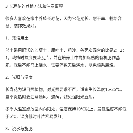
3 长寿花的养殖方法和注意事项
很多人喜欢在家中养殖长寿花，因为它花期长、耐干旱、栽培容
易、装饰效果好。
1、栽培用土
盆土采用肥沃的沙壤土，腐叶土、粗沙、谷壳炭混合的比是2：2：
1。栽植时盆底要垫瓦片，并在培养土中搀加腐熟的有机肥作基
肥。栽后不能马上浇水，需要停数天后浇水，以免根系腐烂。
2、光照与温度
长寿花为短日照植物，对光照要求不严，适宜生长温度15-25℃。
夏季炎热时要注意通风、遮荫，避免强阳光直射。
冬季入温室或放室内向阳处，温度保持10℃以上，最低温度不能低
于5℃，温度低时叶片容易发红。
3、浇水与施肥