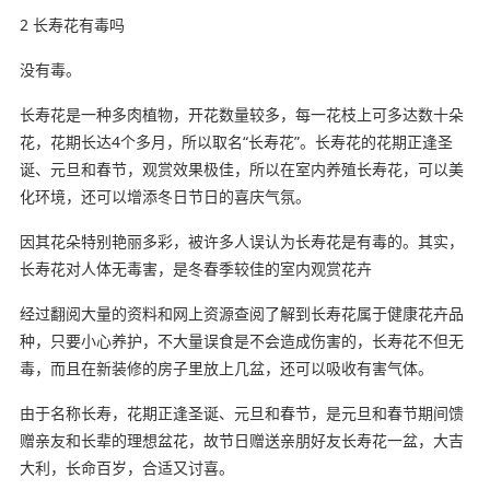
2 长寿花有毒吗
没有毒。
长寿花是一种多肉植物，开花数量较多，每一花枝上可多达数十朵
花，花期长达4个多月，所以取名“长寿花”。长寿花的花期正逢圣
诞、元旦和春节，观赏效果极佳，所以在室内养殖长寿花，可以美
化环境，还可以增添冬日节日的喜庆气氛。
因其花朵特别艳丽多彩，被许多人误认为长寿花是有毒的。其实，
长寿花对人体无毒害，是冬春季较佳的室内观赏花卉
经过翻阅大量的资料和网上资源查阅了解到长寿花属于健康花卉品
种，只要小心养护，不大量误食是不会造成伤害的，长寿花不但无
毒，而且在新装修的房子里放上几盆，还可以吸收有害气体。
由于名称长寿，花期正逢圣诞、元旦和春节，是元旦和春节期间馈
赠亲友和长辈的理想盆花，故节日赠送亲朋好友长寿花一盆，大吉
大利，长命百岁，合适又讨喜。