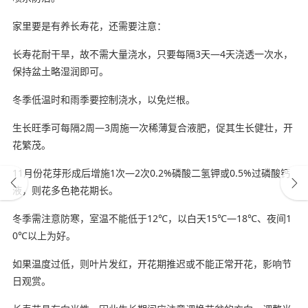
家里要是有养长寿花，还需要注意：
长寿花耐干旱，故不需大量浇水，只要每隔3天—4天浇透一次水，
保持盆土略湿润即可。
冬季低温时和雨季要控制浇水，以免烂根。
生长旺季可每隔2周—3周施一次稀薄复合液肥，促其生长健壮，开
花繁茂。
11月份花芽形成后增施1次—2次0.2%磷酸二氢钾或0.5%过磷酸钙
液，则花多色艳花期长。
冬季需注意防寒，室温不能低于12℃，以白天15℃—18℃、夜间1
0℃以上为好。
如果温度过低，则叶片发红，开花期推迟或不能正常开花，影响节
日观赏。