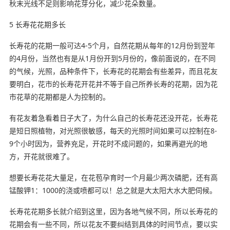
秋末光线不足则影响花芽分化，减少花朵数量。
5 长寿花花期多长
长寿花的花期一般可达4-5个月，自然花期从每年的12月份到翌年
的4月份，当然也有是从1月份开到5月份的，像前面说的，在不同
的气候，光照，品种条件下，长寿花的花期会有些差异，而且花友
要明白，花市的长寿花开花并不等于自己所养长寿的花期，因为花
市花草的花期都是人为控制的。
有花友着急看着日子大了，为什么自己的长寿花还没开花，长寿花
是短日照植物，对光照很敏感，每天的光照时间如果可以控制在8-
9个小时因为，营养充足，开花时不成问题的，如果再避光的地
方，开花就很难了。
想要长寿花花大量足，在花苞孕育时一个月最少两次磷肥，还有高
锰酸钾1：1000的浇或喷都可以！总之就是大太阳大水大肥伺候。
长寿花花期多长就介绍到这里，因为各地气候不同，所以长寿花的
花期会有一些不同，所以花友不要纠结到具体的时间节点，要以实