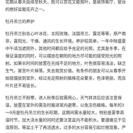
花期从春天延续至秋天，既可以赏花又能观叶，是装饰客厅、窗台
的绝好盆栽花卉之一。
牡丹吊兰的养护
牡丹吊兰别名心叶冰花、太阳玫瑰、法国吊兰、露花等等，原产南
非，喜阳光、干燥、通风的生长环境。养护较简单，一年中除盛夏
中午适当遮阴外，其他时间都应给予充足的光照，尤其是冬季，在
保证温度的同时，可以摆放在朝阳的地方尽可能的接受阳光的照
射。如果长时间的放置在光线不足的地方，叶色很容易浅淡，缺乏
生气，甚至叶片掉落，失去观赏价值。有条件的朋友可以从春季开
始就摆放到室外，经过充足照射的植株花朵繁多，色泽艳丽，而且
叶片还不易徒长。
牡丹吊兰不耐寒，进入秋季后就需用心，天气转凉后应该注意保
温，放置在室外的需及时搬进室内避寒，以免冻伤植株。每年的3
～9月是牡丹吊兰的生长旺期，这期间需水量较大，特别是夏季高
温时节，加大浇水量的同时还要注意盆内不能积水，要遵循见干见
湿原则，等盆土干了再浇透水，过多的水分容易引起烂根现象，严