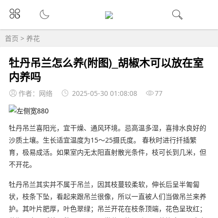
首页
>
养花
牡丹吊兰怎么养(附图)_胡椒木可以放在室
内养吗
作者：网络
2025-05-30 01:08:08
77
牡丹吊兰喜阳光，宜干燥、通风环境。忌高温多湿，喜排水良好的
沙质土壤。生长适宜温度为15～25摄氏度。 春秋时进行扦插繁
育，极易成活。如果室内无太阳直射散光条件，枝可长到几米，但
不开花。
牡丹吊兰其实并不属于吊兰，因其枝蔓较柔软，伸长后呈半匍匐
状，枝条下坠，看起来跟吊兰很像，所以一直被人们当做吊兰来养
护。其叶片肥厚，叶色翠绿；吊兰开花在枝条顶端，花色呈玫红；