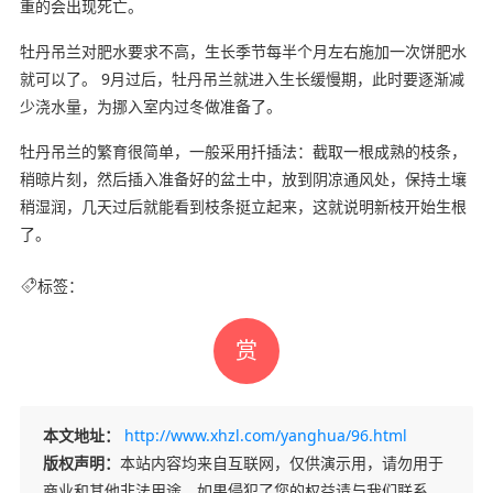
重的会出现死亡。
牡丹吊兰对肥水要求不高，生长季节每半个月左右施加一次饼肥水
就可以了。 9月过后，牡丹吊兰就进入生长缓慢期，此时要逐渐减
少浇水量，为挪入室内过冬做准备了。
牡丹吊兰的繁育很简单，一般采用扦插法：截取一根成熟的枝条，
稍晾片刻，然后插入准备好的盆土中，放到阴凉通风处，保持土壤
稍湿润，几天过后就能看到枝条挺立起来，这就说明新枝开始生根
了。
标签：
赏
本文地址：
http://www.xhzl.com/yanghua/96.html
版权声明：
本站内容均来自互联网，仅供演示用，请勿用于
商业和其他非法用途。如果侵犯了您的权益请与我们联系，