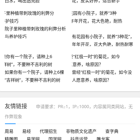
白水，喝出透亮脸
花，皮实好养，适合新手
院子里种植带刺玫瑰的利弊分析
与养护技巧
有花园有小院子，就养“3种花”，
年年开花，花大色艳，耐热耐寒
如果你有一个院子，请种上6棵
曾经“红极一时”的菊花，如今没
“吉祥树”，不要种不吉利的树
人愿意养，啥原因？
友情链接
申请要求：PR≥1，IP≥1000，内容属同类网站，无
作弊现象
周易
易经
代理招生
非物质文化遗产
查字典
精雕图
易学网
国学网
抖音运营
雕龙客