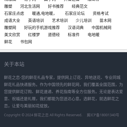
雕塑
河北生活网
好书推荐
经典范文
石家庄点痣
暖通,电地暖，
石家庄论坛
资格考试
成语大全
英语培训
艺术培训
少儿培训
苗木网
雕塑网
好玩的手机游戏推荐
汉语词典
中国机械网
美文欣赏
红楼梦
道德经
标准件
电地暖
鲜花
书包网
关于本站
鲜花之恋-您的鲜花礼品专家，提供网上订花、异地送花、专业同城
鲜花礼品快递服务。作为中国领先的鲜花网，我们覆盖全国范围，为
您提供鲜花订购、鲜花速递、养花指南等全方位服务。无论是表达爱
意、祝福还是礼赠，我们都能为您送达心意。选鲜花，就选鲜花之
恋，让爱与美丽如花绽放。
Copyright © 2024 鲜花之恋 All Rights Reserved.
冀ICP备18001340号