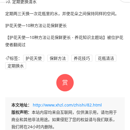
10. 定期更换清水
定期两三天换一次花瓶里的水，并使花朵之间保持同样的空间。
护花天使—10种方法让花保鲜更长
【护花天使—10种方法让花保鲜更长 - 养花知识主题站】被位护花
使者翻阅过
标签：
护花天使
保鲜方法
养花技巧
花瓶清洁
定期换水
赏
本文地址：
http://www.xhzl.com/zhishi/82.html
版权声明：
本站内容均来自互联网，仅供演示用，请勿用于
商业和其他非法用途。如果侵犯了您的权益请与我们联系，
我们将在24小时内删除。