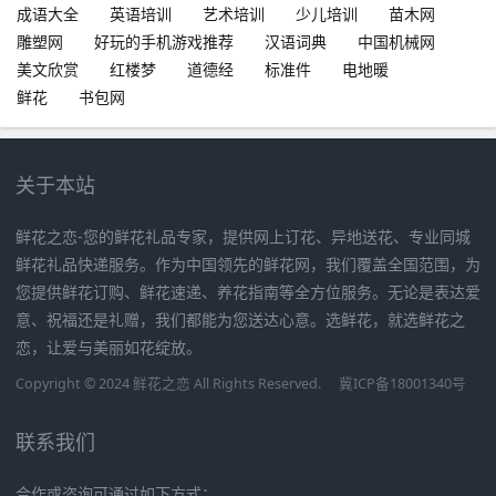
成语大全
英语培训
艺术培训
少儿培训
苗木网
雕塑网
好玩的手机游戏推荐
汉语词典
中国机械网
美文欣赏
红楼梦
道德经
标准件
电地暖
鲜花
书包网
关于本站
鲜花之恋-您的鲜花礼品专家，提供网上订花、异地送花、专业同城
鲜花礼品快递服务。作为中国领先的鲜花网，我们覆盖全国范围，为
您提供鲜花订购、鲜花速递、养花指南等全方位服务。无论是表达爱
意、祝福还是礼赠，我们都能为您送达心意。选鲜花，就选鲜花之
恋，让爱与美丽如花绽放。
Copyright © 2024 鲜花之恋 All Rights Reserved.
冀ICP备18001340号
联系我们
合作或咨询可通过如下方式：