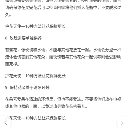
如果你需要购买花朵，请挑选花骨朵紧的，枝叶油亮的花朵，而且
请确保你在买完花后可以径直回家将他们插入花瓶中，不要脱水过
久。
护花天使—10种方法让花保鲜更长
8. 玫瑰需要单独供养
有些花，像玫瑰和水仙，不能与其他花放在一起。水仙会分泌一种
液体会伤害到其他花朵，而玫瑰若与其他花朵一起供养则会受影响
而死掉。
护花天使—10种方法让花保鲜更长
9. 保持花朵处于清凉环境
花朵喜爱呆在清凉的环境里，但也不能受冻。不要将他们放在电视
或其他电器的上面，以免过热导致花朵枯蔫儿。
护花天使—10种方法让花保鲜更长