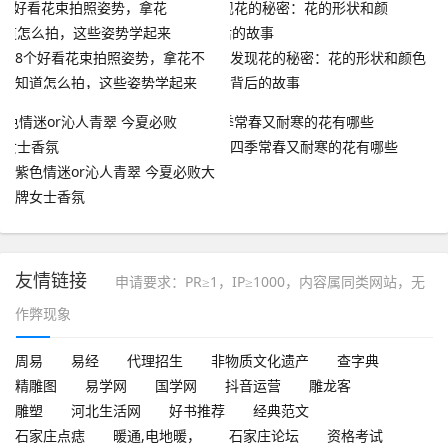
8个好看花束拍照姿势，拿花不
发现花的秘密：花的形状和颜色
知道怎么拍，这些姿势学起来
背后的故事
四季常春又耐寒的花有哪些
紫色情迷or沁人青翠 今夏必败大
牌女士香氛
友情链接
申请要求：PR≥1，IP≥1000，内容属同类网站，无
作弊现象
周易
易经
代理招生
非物质文化遗产
查字典
精雕图
易学网
国学网
抖音运营
雕龙客
雕塑
河北生活网
好书推荐
经典范文
石家庄点痣
暖通,电地暖，
石家庄论坛
资格考试